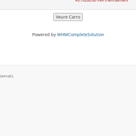
Rs.70200.00 INR triennalment
Powered by
WHMCompleteSolution
servats.