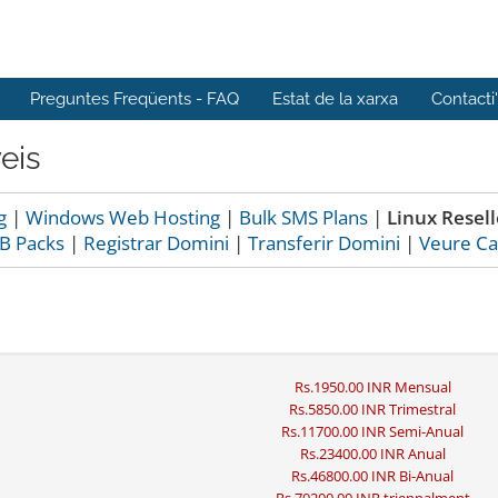
Preguntes Freqüents - FAQ
Estat de la xarxa
Contacti
eis
g
|
Windows Web Hosting
|
Bulk SMS Plans
|
Linux Resell
B Packs
|
Registrar Domini
|
Transferir Domini
|
Veure Ca
Rs.1950.00 INR Mensual
Rs.5850.00 INR Trimestral
Rs.11700.00 INR Semi-Anual
Rs.23400.00 INR Anual
Rs.46800.00 INR Bi-Anual