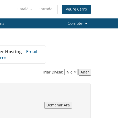
Català
Entrada
Veure Carro
'ns
Compte
er Hosting
|
Email
rro
Triar Divisa: