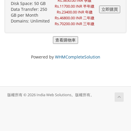
Rs.5850.00 INR 季繳
Disk Space: 50 GB
Rs.11700.00 INR 半年繳
Data Transfer: 250
Rs.23400.00 INR 年繳
GB per Month
Rs.46800.00 INR 二年繳
Domains: Unlimited
Rs.70200.00 INR 三年繳
Powered by
WHMCompleteSolution
版權所有 © 2026 India Web Solutions。版權所有。