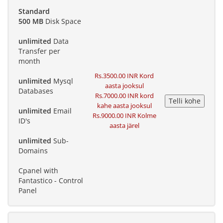
Standard
500 MB
Disk Space
unlimited
Data
Transfer per
month
Rs.3500.00 INR Kord
unlimited
Mysql
aasta jooksul
Databases
Rs.7000.00 INR kord
kahe aasta jooksul
unlimited
Email
Rs.9000.00 INR Kolme
ID's
aasta järel
unlimited
Sub-
Domains
Cpanel with
Fantastico - Control
Panel