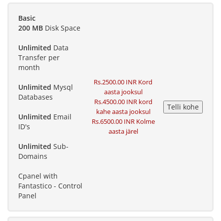
Basic
200 MB
Disk Space
Unlimited
Data
Transfer per
month
Rs.2500.00 INR Kord
Unlimited
Mysql
aasta jooksul
Databases
Rs.4500.00 INR kord
kahe aasta jooksul
Unlimited
Email
Rs.6500.00 INR Kolme
ID's
aasta järel
Unlimited
Sub-
Domains
Cpanel with
Fantastico - Control
Panel