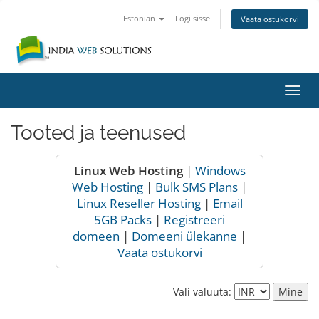
Estonian
Logi sisse
Vaata ostukorvi
Lülit
navig
Tooted ja teenused
Linux Web Hosting
|
Windows
Web Hosting
|
Bulk SMS Plans
|
Linux Reseller Hosting
|
Email
5GB Packs
|
Registreeri
domeen
|
Domeeni ülekanne
|
Vaata ostukorvi
Vali valuuta: