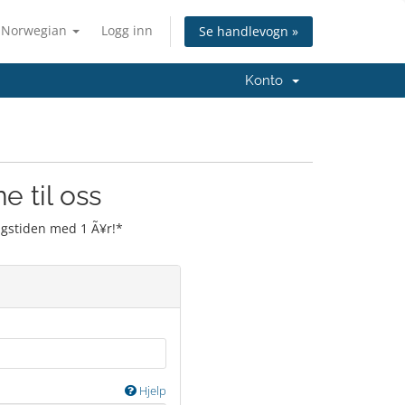
Norwegian
Logg inn
Se handlevogn »
Konto
e til oss
ingstiden med 1 Ã¥r!*
Hjelp