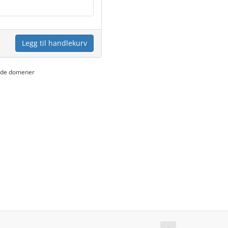
Legg til handlekurv
yede domener