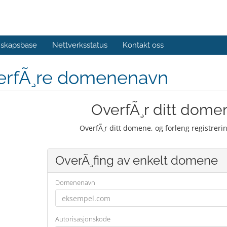
skapsbase
Nettverksstatus
Kontakt oss
erfÃ¸re domenenavn
OverfÃ¸r ditt domen
OverfÃ¸r ditt domene, og forleng registrer
OverÃ¸fing av enkelt domene
Domenenavn
Autorisasjonskode