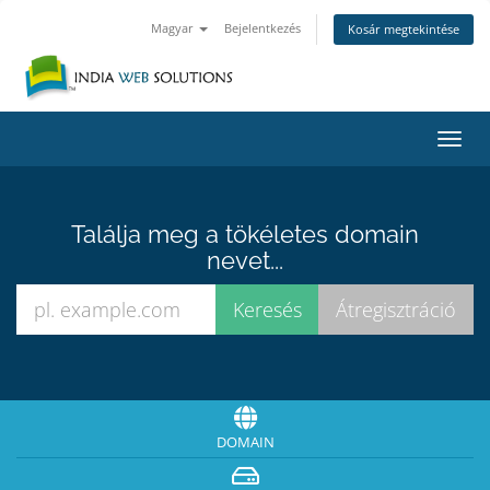
Magyar
Bejelentkezés
Kosár megtekintése
Váltá
a
navig
Találja meg a tökéletes domain
nevet...
DOMAIN