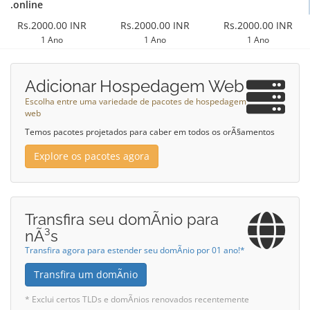
.online
Rs.2000.00 INR
Rs.2000.00 INR
Rs.2000.00 INR
1 Ano
1 Ano
1 Ano
Adicionar Hospedagem Web
Escolha entre uma variedade de pacotes de hospedagem
web
Temos pacotes projetados para caber em todos os orÃ§amentos
Explore os pacotes agora
Transfira seu domÃ­nio para
nÃ³s
Transfira agora para estender seu domÃ­nio por 01 ano!*
Transfira um domÃ­nio
* Exclui certos TLDs e domÃ­nios renovados recentemente