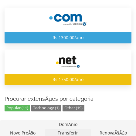
Rs.1300.00/ano
Rs.1750.00/ano
Procurar extensÃµes por categoria
Popular (11)
Technology (1)
Other (19)
DomÃ­nio
Novo PreÃ§o
Transferir
RenovaÃ§Ã£o