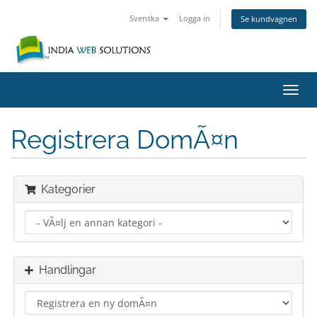
Svenska
Logga in
Se kundvagnen
VÃ¤x
navig
Registrera DomÃ¤n
Kategorier
Handlingar