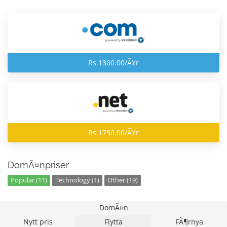
Rs.1300.00/Ã¥r
Rs.1750.00/Ã¥r
DomÃ¤npriser
Popular (11)
Technology (1)
Other (19)
DomÃ¤n
Nytt pris
Flytta
FÃ¶rnya