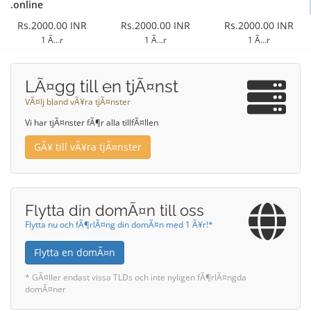
.online
Rs.2000.00 INR
Rs.2000.00 INR
Rs.2000.00 INR
1 Ã…r
1 Ã…r
1 Ã…r
LÃ¤gg till en tjÃ¤nst
VÃ¤lj bland vÃ¥ra tjÃ¤nster
Vi har tjÃ¤nster fÃ¶r alla tillfÃ¤llen
GÃ¥ till vÃ¥ra tjÃ¤nster
Flytta din domÃ¤n till oss
Flytta nu och fÃ¶rlÃ¤ng din domÃ¤n med 1 Ã¥r!*
Flytta en domÃ¤n
* GÃ¤ller endast vissa TLDs och inte nyligen fÃ¶rlÃ¤ngda
domÃ¤ner