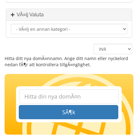
VÃ¤lj Valuta
Hitta ditt nya domÃ¤nnamn. Ange ditt namn eller nyckelord
nedan fÃ¶r att kontrollera tillgÃ¤nglighet.
SÃ¶k