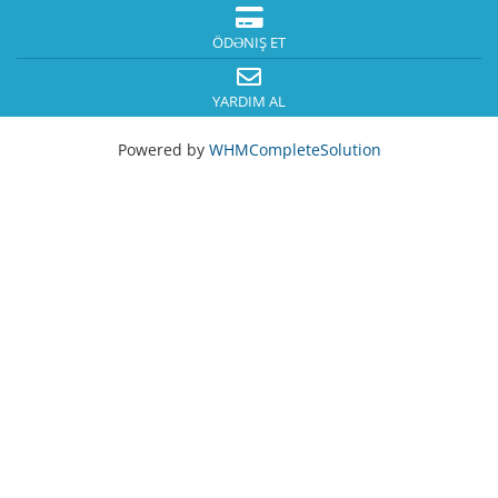
ÖDƏNIŞ ET
YARDIM AL
Powered by
WHMCompleteSolution