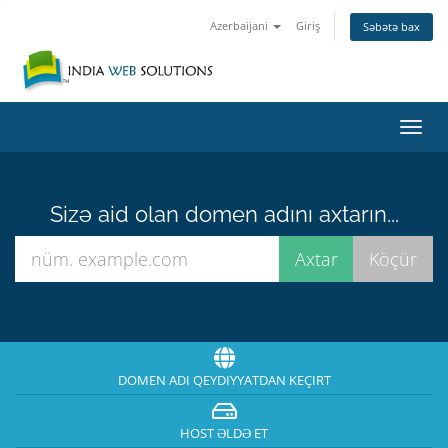
Azerbaijani
Giriş
Səbətə bax
Naviq
keçid
Sizə aid olan domen adını axtarın...
DOMEN ADI QEYDIYYATDAN KEÇIRT
HOST ƏLDƏ ET