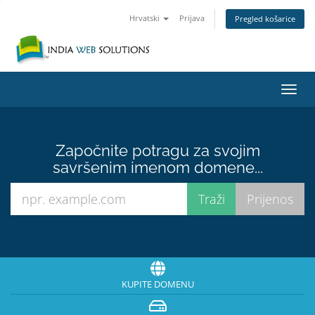
Hrvatski
Prijava
Pregled košarice
Preba
navig
Započnite potragu za svojim
savršenim imenom domene...
KUPITE DOMENU