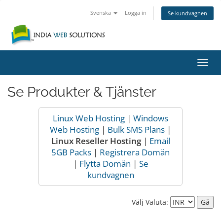
Svenska
Logga in
Se kundvagnen
Växla
navig
Se Produkter & Tjänster
Linux Web Hosting
|
Windows
Web Hosting
|
Bulk SMS Plans
|
Linux Reseller Hosting
|
Email
5GB Packs
|
Registrera Domän
|
Flytta Domän
|
Se
kundvagnen
Välj Valuta: